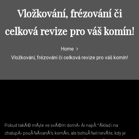
Vložkování, frézování či
celková revize pro váš komín!
Home
Vložkování, frézování či celková revize pro váš komín!
Pokud takÃ© mÃ¡te ve svÃ©m domÄ› Äi napÅ™Ã­klad i na
chalupÄ› pouÅ¾Ã­vanÃ½ komÃ­n, ale bohuÅ¾el nevÃ­te, kdy je