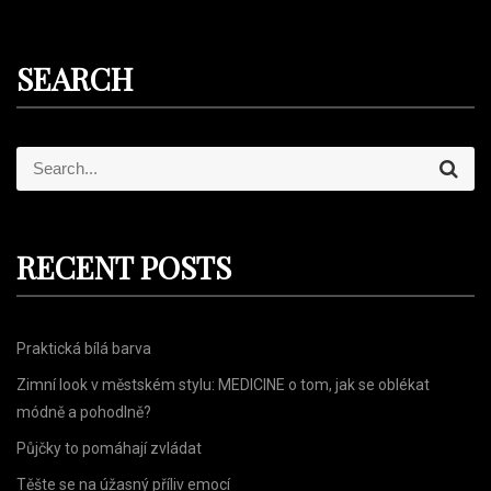
SEARCH
S
S
e
e
a
r
a
c
r
h
RECENT POSTS
c
h
f
Praktická bílá barva
o
r
Zimní look v městském stylu: MEDICINE o tom, jak se oblékat
:
módně a pohodlně?
Půjčky to pomáhají zvládat
Těšte se na úžasný příliv emocí