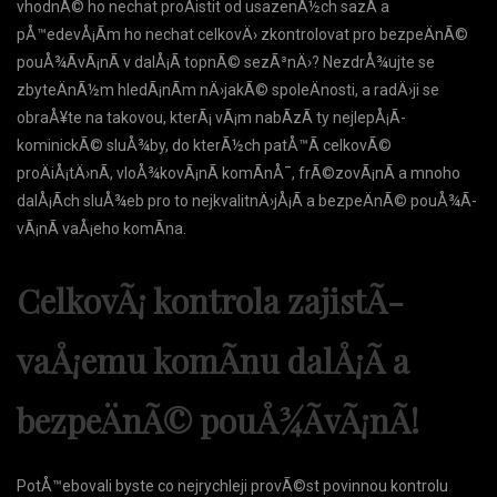
vhodnÃ© ho nechat proÄistit od usazenÃ½ch sazÃ­ a
pÅ™edevÅ¡Ã­m ho nechat celkovÄ› zkontrolovat pro bezpeÄnÃ©
pouÅ¾Ã­vÃ¡nÃ­ v dalÅ¡Ã­ topnÃ© sezÃ³nÄ›? NezdrÅ¾ujte se
zbyteÄnÃ½m hledÃ¡nÃ­m nÄ›jakÃ© spoleÄnosti, a radÄ›ji se
obraÅ¥te na takovou, kterÃ¡ vÃ¡m nabÃ­zÃ­ ty nejlepÅ¡Ã­
kominickÃ© sluÅ¾by, do kterÃ½ch patÅ™Ã­ celkovÃ©
proÄiÅ¡tÄ›nÃ­,
vloÅ¾kovÃ¡nÃ­ komÃ­nÅ¯
, frÃ©zovÃ¡nÃ­ a mnoho
dalÅ¡Ã­ch sluÅ¾eb pro to nejkvalitnÄ›jÅ¡Ã­ a bezpeÄnÃ© pouÅ¾Ã­
vÃ¡nÃ­ vaÅ¡eho komÃ­na.
CelkovÃ¡ kontrola zajistÃ­
vaÅ¡emu komÃ­nu dalÅ¡Ã­ a
bezpeÄnÃ© pouÅ¾Ã­vÃ¡nÃ­!
PotÅ™ebovali byste co nejrychleji provÃ©st povinnou kontrolu