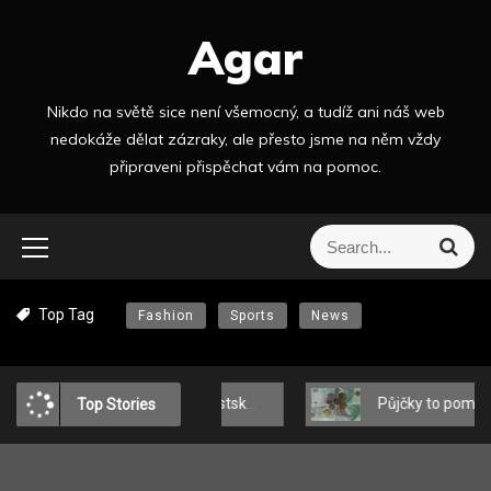
S
Agar
k
i
p
Nikdo na světě sice není všemocný, a tudíž ani náš web
t
nedokáže dělat zázraky, ale přesto jsme na něm vždy
o
připraveni přispěchat vám na pomoc.
c
o
n
S
S
t
e
e
a
e
a
r
n
Top Tag
Fashion
Sports
News
r
c
t
h
c
h
f
Zimní look v městském stylu: MEDICINE o tom, jak se oblékat módně a pohodlně?
Půjčky to pomáhají zvládat
Top Stories
o
r
: