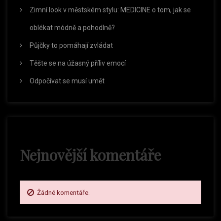
r
Zimní look v městském stylu: MEDICINE o tom, jak se
o
oblékat módně a pohodlně?
Půjčky to pomáhají zvládat
p
Těšte se na úžasný příliv emocí
ř
Odpočívat se musí umět
í
s
Nejnovější komentáře
p
ě
Žádné komentáře.
v