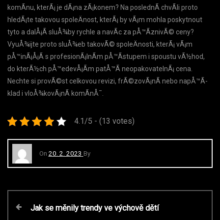
komÃ­nu, kterÃ¡ je dÃ¡na zÃ¡konem? Na poslednÃ­ chvÃ­li proto
hledÃ¡te takovou spoleÄnost, kterÃ¡ by vÃ¡m mohla poskytnout
tyto a dalÅ¡Ã­ sluÅ¾by rychle a navÃ­c za pÅ™Ã­znivÃ© ceny?
VyuÅ¾ijte proto sluÅ¾eb takovÃ© spoleÄnosti, kterÃ¡ vÃ¡m
pÅ™inÃ¡Å¡Ã­ s profesionÃ¡lnÃ­m pÅ™Ã­stupem i spoustu vÃ½hod,
do kterÃ½ch pÅ™edevÅ¡Ã­m patÅ™Ã­ neopakovatelnÃ¡ cena.
Nechte si provÃ©st celkovou revizi, frÃ©zovÃ¡nÃ­ nebo napÅ™Ã­
klad i vloÅ¾kovÃ¡nÃ­ komÃ­nÅ¯.
4.1/5 - (13 votes)
On
20. 2. 2023
By
N
P
Jak se měnily trendy ve výchově dětí
r