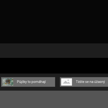
Půjčky to pomáhají zvládat
Těšte se na úžasný příliv emocí