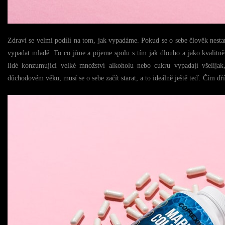
Zdraví se velmi podílí na tom, jak vypadáme. Pokud se o sebe člověk nesta
vypadat mladě. To co jíme a pijeme spolu s tím jak dlouho a jako kvalitně 
lidé konzumující velké množství alkoholu nebo cukru vypadají všelijak
důchodovém věku, musí se o sebe začít starat, a to ideálně ještě teď. Čím dří