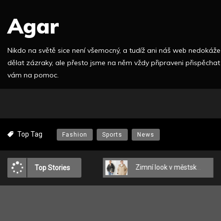
S
Agar
k
i
p
Nikdo na světě sice není všemocný, a tudíž ani náš web nedokáže
t
dělat zázraky, ale přesto jsme na něm vždy připraveni přispěchat
o
vám na pomoc.
c
o
n
t
e
Top Tag
Fashion
Sports
News
n
t
Praktická bílá barva
Zimní look v městském stylu: MEDICINE o tom, jak se oblékat módně a pohodlně?
Top Stories