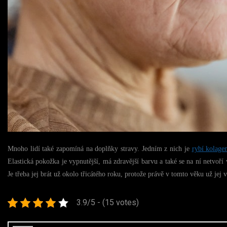
Mnoho lidí také zapomíná na doplňky stravy. Jedním z nich je
rybí kolage
Elastická pokožka je vypnutější, má zdravější barvu a také se na ní netvoří 
Je třeba jej brát už okolo třicátého roku, protože právě v tomto věku už jej v
3.9/5 - (15 votes)