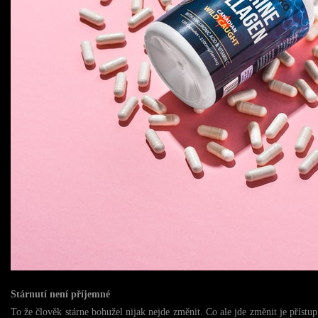
Stárnutí není příjemné
To že člověk stárne bohužel nijak nejde změnit. Co ale jde změnit je příst