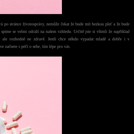
rá po stránce životosprávy, nemůže čekat že bude mít hezkou pleť a že bude
spíme se velmi odráží na našem vzhledu. Určitě jste si všimli že například
, ale rozhodně ne zdravě. Jestli chce někdo vypadat mladě a dobře i v
ve začnete s péčí o sebe, tím lépe pro vás.