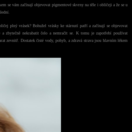
kem se vám začínají objevovat pigmentové skvrny na těle i obličeji a že se u
lední.
ičej plný vrásek? Bohužel vrásky ke stárnutí patří a začínají se objevovat
 a zbytečně nekrabatit čelo a nemračit se. K tomu je zapotřebí používat
arat zevnitř. Dostatek čisté vody, pohyb, a zdravá strava jsou hlavním lékem