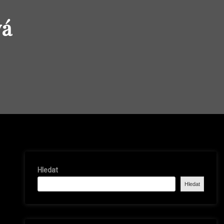
vá
Hledat
Hledat