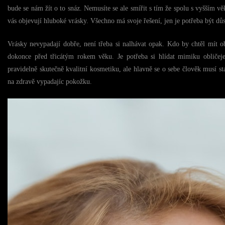
bude se nám žít o to snáz. Nemusíte se ale smířit s tím že spolu s vyšším vě
vás objevují hluboké vrásky. Všechno má svoje řešení, jen je potřeba být důs
Vrásky nevypadají dobře, není třeba si nalhávat opak. Kdo by chtěl mít obl
dokonce před třicátým rokem věku. Je potřeba si hlídat mimiku obličeje
pravidelně skutečně kvalitní kosmetiku, ale hlavně se o sebe člověk musí st
na zdravě vypadajíc pokožku.