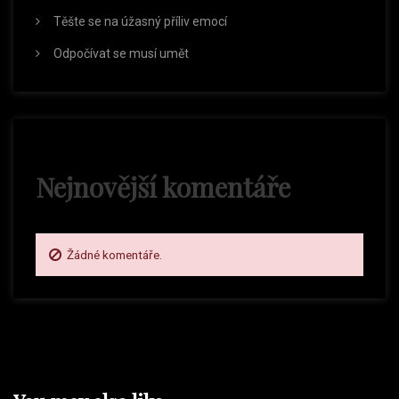
p
Těšte se na úžasný příliv emocí
ř
Odpočívat se musí umět
í
s
Nejnovější komentáře
p
ě
Žádné komentáře.
v
e
k