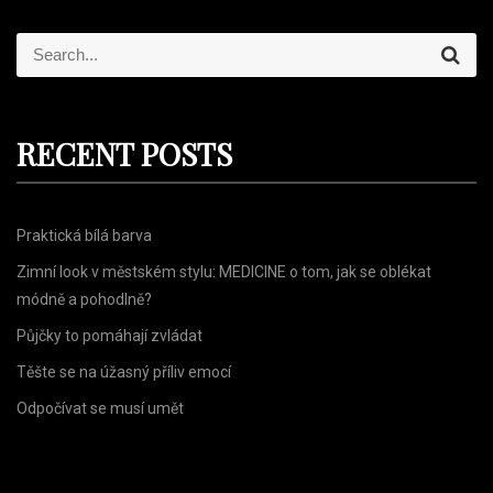
S
S
e
e
a
r
a
c
r
h
RECENT POSTS
c
h
f
Praktická bílá barva
o
r
Zimní look v městském stylu: MEDICINE o tom, jak se oblékat
:
módně a pohodlně?
Půjčky to pomáhají zvládat
Těšte se na úžasný příliv emocí
Odpočívat se musí umět