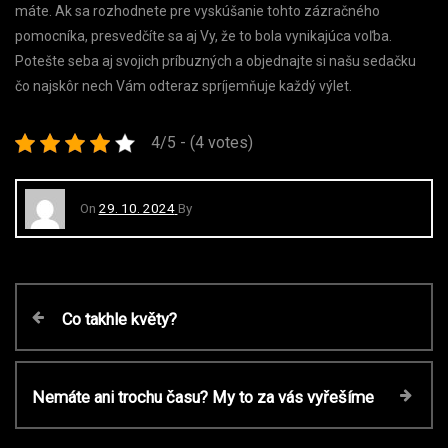
máte. Ak sa rozhodnete pre vyskúšanie tohto zázračného
pomocníka, presvedčíte sa aj Vy, že to bola vynikajúca voľba.
Potešte seba aj svojich príbuzných a objednajte si našu sedačku
čo najskôr nech Vám odteraz spríjemňuje každý výlet.
4/5 - (4 votes)
On
29. 10. 2024
By
N
P
Co takhle květy?
r
a
e
v
N
Nemáte ani trochu času? My to za vás vyřešíme
v
i
e
o
x