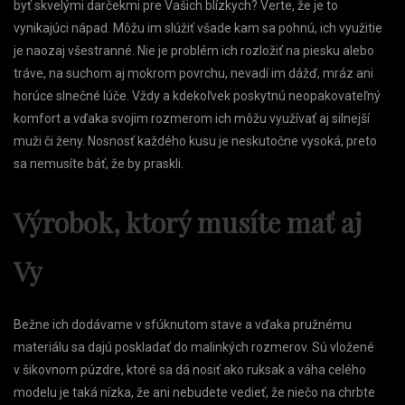
byť skvelými darčekmi pre Vašich blízkych? Verte, že je to
vynikajúci nápad. Môžu im slúžiť všade kam sa pohnú, ich využitie
je naozaj všestranné. Nie je problém ich rozložiť na piesku alebo
tráve, na suchom aj mokrom povrchu, nevadí im dážď, mráz ani
horúce slnečné lúče. Vždy a kdekoľvek poskytnú neopakovateľný
komfort a vďaka svojim rozmerom ich môžu využívať aj silnejší
muži či ženy. Nosnosť každého kusu je neskutočne vysoká, preto
sa nemusíte báť, že by praskli.
Výrobok, ktorý musíte mať aj
Vy
Bežne ich dodávame v sfúknutom stave a vďaka pružnému
materiálu sa dajú poskladať do malinkých rozmerov. Sú vložené
v šikovnom púzdre, ktoré sa dá nosiť ako ruksak a váha celého
modelu je taká nízka, že ani nebudete vedieť, že niečo na chrbte