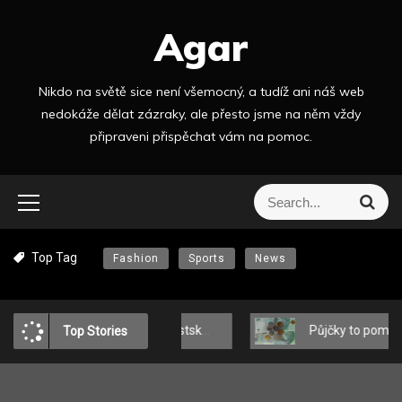
S
Agar
k
i
p
Nikdo na světě sice není všemocný, a tudíž ani náš web
t
nedokáže dělat zázraky, ale přesto jsme na něm vždy
o
připraveni přispěchat vám na pomoc.
c
o
n
S
S
t
e
e
a
e
a
r
n
Top Tag
Fashion
Sports
News
r
c
t
h
c
h
f
Zimní look v městském stylu: MEDICINE o tom, jak se oblékat módně a pohodlně?
Půjčky to pomáhají zvládat
Top Stories
o
r
: