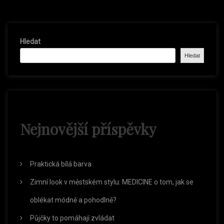
i
u
t
s
P
P
g
o
Hledat
o
s
Hledat
s
t
a
t
c
e
Nejnovější příspěvky
p
Praktická bílá barva
r
Zimní look v městském stylu: MEDICINE o tom, jak se
o
oblékat módně a pohodlně?
Půjčky to pomáhají zvládat