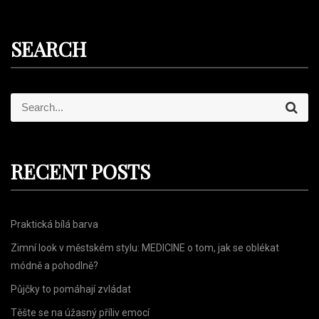
SEARCH
S
S
e
e
a
r
a
c
r
h
RECENT POSTS
c
h
f
Praktická bílá barva
o
r
Zimní look v městském stylu: MEDICINE o tom, jak se oblékat
:
módně a pohodlně?
Půjčky to pomáhají zvládat
Těšte se na úžasný příliv emocí