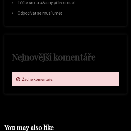
Těšte se na úžasný příliv emocí
ř
Odpočívat se musí umět
í
s
Nejnovější komentáře
p
ě
Žádné komentáře.
v
e
k
You may also like