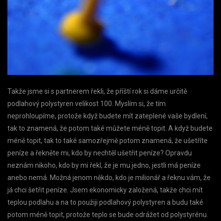
Takže jsme si s partnerem řekli, že příští rok si dáme určitě
podlahový polystyren velikost 100. Myslím si, že tím
neprohloupíme, protože když budete mít zateplené vaše bydlení,
tak to znamená, že potom také můžete méně topit. A když budete
méně topit, tak to také samozřejmě potom znamená, že ušetříte
peníze a řekněte mi, kdo by nechtěl ušetřit peníze? Opravdu
neznám nikoho, kdo by mi řekl, že je mu jedno, jestli má peníze
anebo nemá. Možná jenom někdo, kdo je milionář a řeknu vám, že
já chci šetřit peníze. Jsem ekonomicky založená, takže chci mít
teplou podlahu a na to použiji podlahový polystyren a budu také
potom méně topit, protože teplo se bude odrážet od polystyrénu.