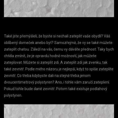
Také jste přemýšleli, že byste si nechali zateplit vaše obydlí? Váš
oblíbený domeček anebo byt? Samozřejmě, že vy se také můžete
zateplit chatou. Záleží na vás, čemu vy dáváte přednost. Taky bych
chtěla zmínit, že je opravdu hodně možností, jak můžete
zateplovat. Můžete si zateplit zdi. A zateplit zdi jak zvenku, tak
také zevnitř. Podle mého názoru je nejlepší, když to spíše zateplíte
zevnitř. Co třeba kdybyste dali na stejně třeba jenom
dvoucentimetrový polystyren? Ano, i tohle vám zaručí zateplení.
Pokud tohle bude dané zevnitř. Potom také existuje podlahový
polystyren.