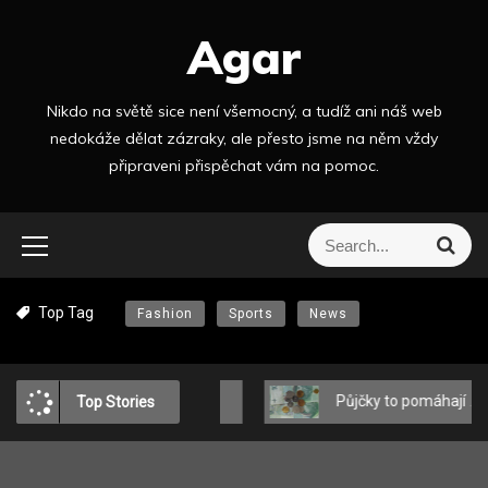
S
Agar
k
i
p
Nikdo na světě sice není všemocný, a tudíž ani náš web
t
nedokáže dělat zázraky, ale přesto jsme na něm vždy
o
připraveni přispěchat vám na pomoc.
c
o
n
S
S
t
e
e
a
e
a
r
n
Top Tag
Fashion
Sports
News
r
c
t
h
c
h
f
u: MEDICINE o tom, jak se oblékat módně a pohodlně?
Půjčky to pomáhají zvládat
T
Top Stories
o
r
: