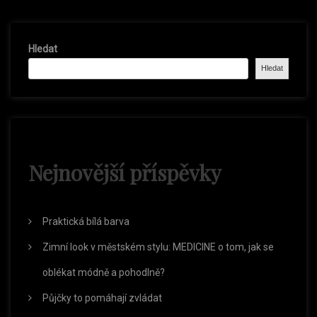
i
t
s
P
P
g
o
Hledat
o
s
Hledat
s
t
a
t
c
e
Nejnovější příspěvky
p
Praktická bílá barva
r
Zimní look v městském stylu: MEDICINE o tom, jak se
o
oblékat módně a pohodlně?
Půjčky to pomáhají zvládat
p