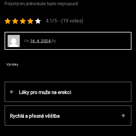
Polystyren jednoduše teplo nepropustí.
4.1/5 - (19 votes)
On
16. 4. 2024
By
Výrobky
N
P
Léky pro muže na erekci
r
a
e
v
N
Rychlá a přesná věštba
v
i
e
o
x
u