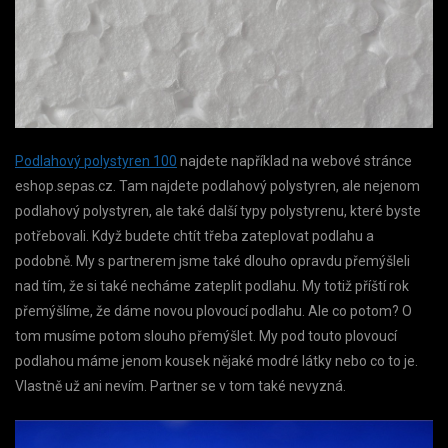
Podlahový polystyren 100
najdete například na webové stránce
eshop.sepas.cz. Tam najdete podlahový polystyren, ale nejenom
podlahový polystyren, ale také další typy polystyrenu, které byste
potřebovali. Když budete chtít třeba zateplovat podlahu a
podobně. My s partnerem jsme také dlouho opravdu přemýšleli
nad tím, že si také necháme zateplit podlahu. My totiž příští rok
přemýšlíme, že dáme novou plovoucí podlahu. Ale co potom? O
tom musíme potom slouho přemýšlet. My pod touto plovoucí
podlahou máme jenom kousek nějaké modré látky nebo co to je.
Vlastně už ani nevím. Partner se v tom také nevyzná.