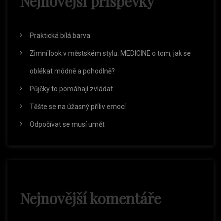
Nejnovější příspěvky
p
r
Praktická bílá barva
o
Zimní look v městském stylu: MEDICINE o tom, jak se
oblékat módně a pohodlně?
p
Půjčky to pomáhají zvládat
ř
Těšte se na úžasný příliv emocí
Odpočívat se musí umět
í
s
p
Nejnovější komentáře
ě