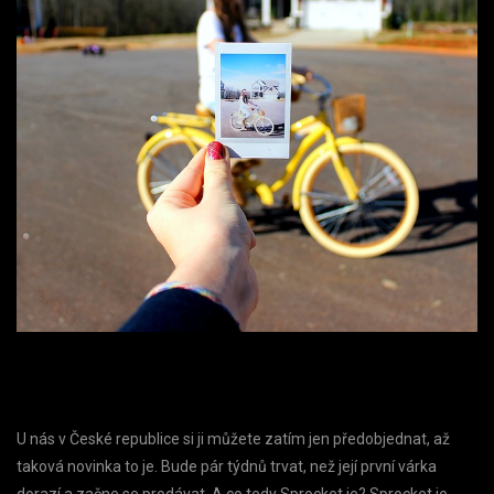
U nás v České republice si ji můžete zatím jen předobjednat, až
taková novinka to je. Bude pár týdnů trvat, než její první várka
dorazí a začne se prodávat. A co tedy Sprocket je? Sprocket je