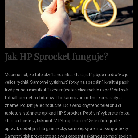
Jak HP Sprocket funguje?
Musíme říct, že tato skvělá novinka, která jistě půjde na dračku je
velice rychlá. Samotné vytisknutí fotky na speciální, kvalitní papír
trvá pouhou minutku! Takže můžete velice rychle uspořádat své
fotoalbum nebo obdarovat fotkami svou rodinu, kamarády a
známé. Použití je jednoduché. Do svého chytrého telefonu či
tabletu si stáhnete aplikaci HP Sprocket. Poté v ní vyberete fotku,
kterou chcete vytisknout. V této aplikaci můžete i fotografie
upravit, dodat jim filtry, rámečky, samolepky a emotikony a texty.
Samotný tisk provedete se svou kapesní tiskárnou pomocí spojení