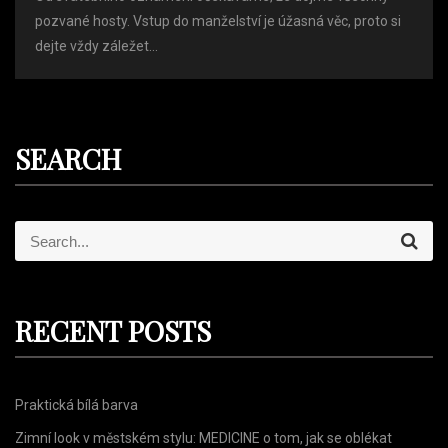
pozvané hosty. Vstup do manželství je úžasná věc, proto si
dejte vždy záležet...
SEARCH
S
S
e
e
a
r
a
c
r
h
RECENT POSTS
c
h
f
Praktická bílá barva
o
r
Zimní look v městském stylu: MEDICINE o tom, jak se oblékat