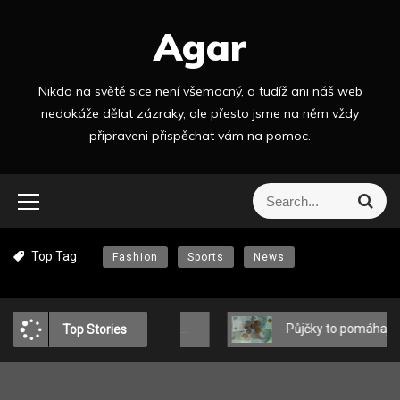
S
Agar
k
i
p
Nikdo na světě sice není všemocný, a tudíž ani náš web
t
nedokáže dělat zázraky, ale přesto jsme na něm vždy
o
připraveni přispěchat vám na pomoc.
c
o
n
S
S
t
e
e
a
e
a
r
n
Top Tag
Fashion
Sports
News
r
c
t
h
c
h
f
í look v městském stylu: MEDICINE o tom, jak se oblékat módně a pohodlně?
Půjčky to pomáhají zvládat
Top Stories
o
r
: