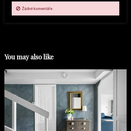
Žádné komentáře.
v
e
k
You may also like