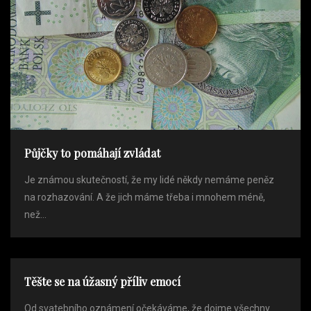
Půjčky to pomáhají zvládat
Je známou skutečností, že my lidé někdy nemáme peněz
na rozhazování. A že jich máme třeba i mnohem méně,
než...
Těšte se na úžasný příliv emocí
Od svatebního oznámení očekáváme, že dojme všechny