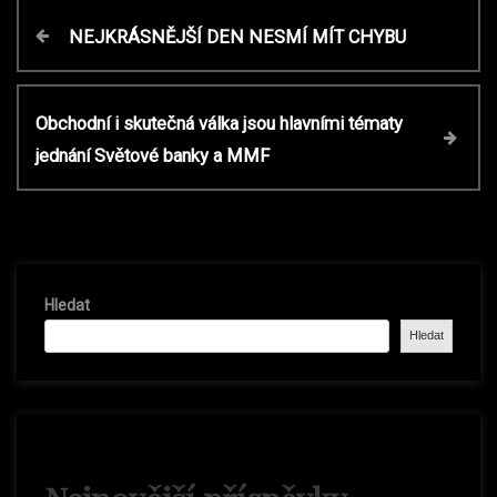
N
P
NEJKRÁSNĚJŠÍ DEN NESMÍ MÍT CHYBU
r
a
e
v
N
Obchodní i skutečná válka jsou hlavními tématy
v
i
e
jednání Světové banky a MMF
o
x
i
u
t
s
P
P
g
o
o
s
Hledat
s
t
a
t
Hledat
c
e