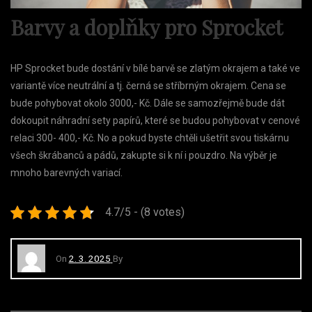
Barvy a doplňky pro Sprocket
HP Sprocket bude dostání v bílé barvě se zlatým okrajem a také ve
variantě více neutrální a tj. černá se stříbrným okrajem. Cena se
bude pohybovat okolo 3000,- Kč. Dále se samozřejmě bude dát
dokoupit náhradní sety papírů, které se budou pohybovat v cenové
relaci 300- 400,- Kč. No a pokud byste chtěli ušetřit svou tiskárnu
všech škrábanců a pádů, zakupte si k ní i pouzdro. Na výběr je
mnoho barevných variací.
4.7/5 - (8 votes)
On
2. 3. 2025
By