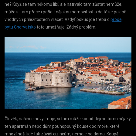
ne? Když se tam někomu líbí, ale natrvalo tam zůstat nemůže,
může si tam přece i pořídit nějakou nemovitost a do té se pak při
vhodných příležitostech vracet. Vždyť pokud jde třeba o
prodej
bytu Chorvatsko
toto umožňuje. Žádný problém.
Člověk, našince nevyjímaje, si tam může koupit dejme tomu nějaký
ten apartmán nebo dům pouhopouhý kousek od moře, které
mnozí naši lidé tak závidí cizincům, nemaje ho doma. Koupě