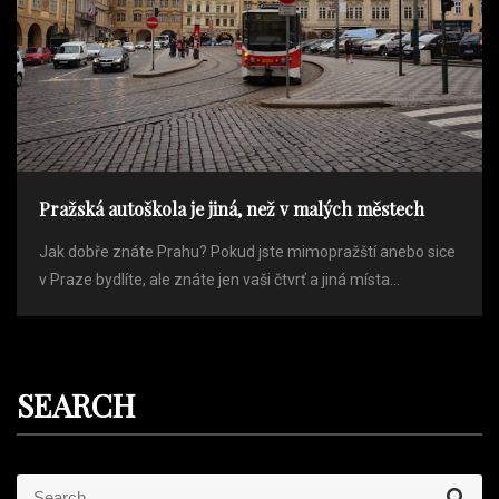
Pražská autoškola je jiná, než v malých městech
Jak dobře znáte Prahu? Pokud jste mimopražští anebo sice
v Praze bydlíte, ale znáte jen vaši čtvrť a jiná místa...
SEARCH
S
S