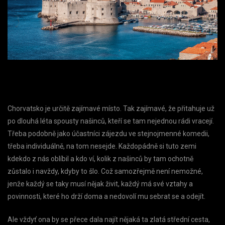
Chorvatsko je určitě zajímavé místo. Tak zajímavé, že přitahuje už
po dlouhá léta spousty našinců, kteří se tam nejednou rádi vracejí.
Třeba podobně jako účastníci zájezdu ve stejnojmenné komedii,
třeba individuálně, na tom nesejde. Každopádně si tuto zemi
kdekdo z nás oblíbil a kdo ví, kolik z našinců by tam ochotně
zůstalo i navždy, kdyby to šlo. Což samozřejmě není nemožné,
jenže každý se taky musí nějak živit, každý má své vztahy a
povinnosti, které ho drží doma a nedovolí mu sebrat se a odejít.
Ale vždyť ona by se přece dala najít nějaká ta zlatá střední cesta,