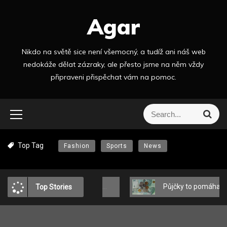
S
Agar
k
i
p
Nikdo na světě sice není všemocný, a tudíž ani náš web
t
nedokáže dělat zázraky, ale přesto jsme na něm vždy
o
připraveni přispěchat vám na pomoc.
c
o
n
S
S
t
e
e
a
e
a
r
n
Top Tag
Fashion
Sports
News
r
c
t
h
c
h
f
Zimní look v městském stylu: MEDICINE o tom, jak se oblékat módně a pohodlně?
Půjčky to pomáhají zvládat
Top Stories
o
r
: