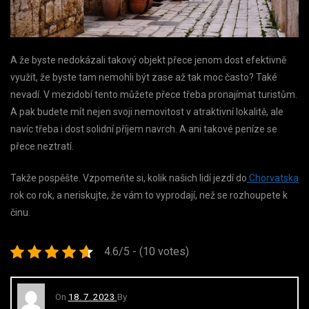
A že byste nedokázali takový objekt přece jenom dost efektivně
využít, že byste tam nemohli být zase až tak moc často? Také
nevadí. V mezidobí tento můžete přece třeba pronajímat turistům.
A pak budete mít nejen svoji nemovitost v atraktivní lokalitě, ale
navíc třeba i dost solidní příjem navrch. A ani takové peníze se
přece neztratí.
Takže pospěšte. Vzpomeňte si, kolik našich lidí jezdí do
Chorvatska
rok co rok, a neriskujte, že vám to vyprodají, než se rozhoupete k
činu.
4.6/5 - (10 votes)
On
18. 7. 2023
By