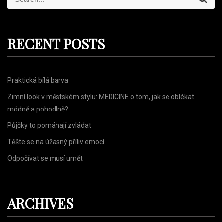
e
e
a
r
a
c
r
h
RECENT POSTS
c
h
f
Praktická bílá barva
o
r
Zimní look v městském stylu: MEDICINE o tom, jak se oblékat
:
módně a pohodlně?
Půjčky to pomáhají zvládat
Těšte se na úžasný příliv emocí
Odpočívat se musí umět
ARCHIVES