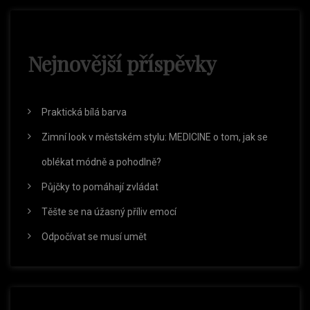
c
e
Nejnovější příspěvky
p
Praktická bílá barva
r
Zimní look v městském stylu: MEDICINE o tom, jak se
o
oblékat módně a pohodlně?
Půjčky to pomáhají zvládat
p
Těšte se na úžasný příliv emocí
ř
Odpočívat se musí umět
í