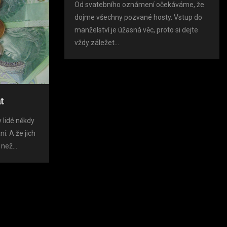
Od svatebního oznámení očekáváme, že
dojme všechny pozvané hosty. Vstup do
manželství je úžasná věc, proto si dejte
vždy záležet...
t
 lidé někdy
. A že jich
ež...