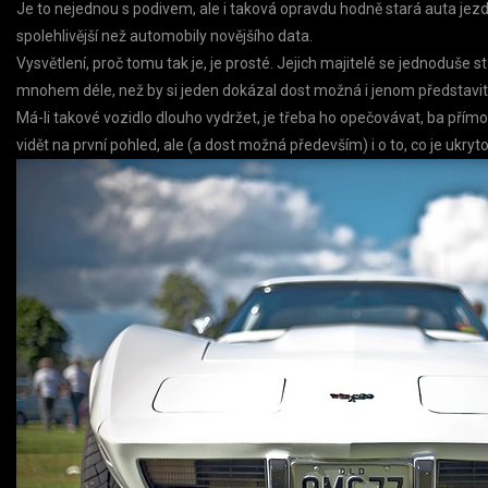
Je to nejednou s podivem, ale i taková opravdu hodně stará auta jez
spolehlivější než automobily novějšího data.
Vysvětlení, proč tomu tak je, je prosté. Jejich majitelé se jednoduše st
mnohem déle, než by si jeden dokázal dost možná i jenom představit. 
Má-li takové vozidlo dlouho vydržet, je třeba ho opečovávat, ba přímo h
vidět na první pohled, ale (a dost možná především) i o to, co je ukr