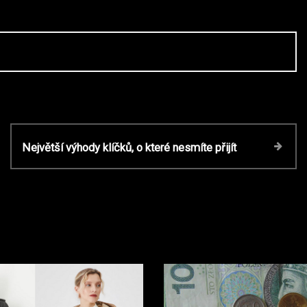
N
Největší výhody klíčků, o které nesmíte přijít
e
x
t
P
o
s
t