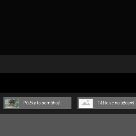
Půjčky to pomáhají zvládat
Těšte se na úžasný příliv emocí