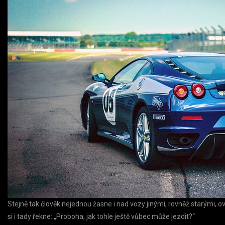
Stejně tak člověk nejednou žasne i nad vozy jinými, rovněž starými, 
si i tady řekne: „Proboha, jak tohle ještě vůbec může jezdit?“