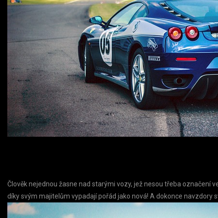
Člověk nejednou žasne nad starými vozy, jež nesou třeba označení ve
díky svým majitelům vypadají pořád jako nová! A dokonce navzdory sv