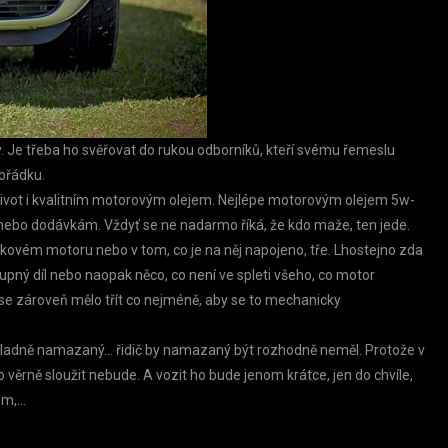
dky. Je třeba ho svěřovat do rukou odborníků, kteří svému řemeslu
pořádku.
 život i kvalitním motorovým olejem. Nejlépe motorovým olejem 5w-
 nebo dodávkám. Vždyť se ne nadarmo říká, že kdo maže, ten jede.
kovém motoru nebo v tom, co je na něj napojeno, tře. Lhostejno zda
pný díl nebo naopak něco, co není ve spleti všeho, co motor
by se zároveň mělo třít co nejméně, aby se to mechanicky
ůkladně namazaný… řidič by namazaný být rozhodně neměl. Protože v
ěrně sloužit nebude. A vozit ho bude jenom krátce, jen do chvíle,
rom,…