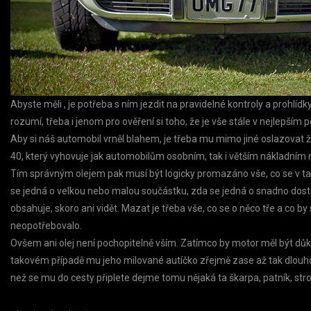
Abyste měli
, je potřeba s ním jezdit na pravidelné kontroly a prohlí
rozumí, třeba i jenom pro ověření si toho, že je vše stále v nejlepším 
Aby si náš automobil vrněl blahem, je třeba mu mimo jiné oslazovat
40, který vyhovuje jak automobilům osobním, tak i větším nákladním
Tím správným olejem pak musí být logicky promazáno vše, co se v ta
se jedná o velkou nebo malou součástku, zda se jedná o snadno dostu
obsahuje, skoro ani vidět. Mazat je třeba vše, co se o něco tře a co 
neopotřebovalo.
Ovšem ani olej není pochopitelně vším. Zatímco by motor měl být d
takovém případě mu jeho milované autíčko zřejmě zase až tak dlouho v
než se mu do cesty připlete dejme tomu nějaká ta škarpa, patník, st