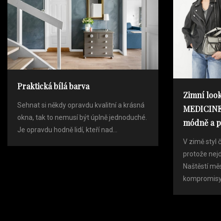
s
a
t
c
e
Praktická bílá barva
p
Zimní look
Sehnat si někdy opravdu kvalitní a krásná
MEDICINE 
r
okna, tak to nemusí být úplně jednoduché.
módně a 
Je opravdu hodně lidí, kteří nad...
o
V zimě styl 
protože nejd
Naštěstí mě
p
kompromisy. 
ř