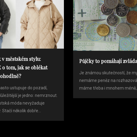
 v městském stylu:
Půjčky to pomáhají zvláda
o tom, jak se oblékat
Je známou skutečností, že my
pohodlně?
nemáme peněz na rozhazování
často ustupuje do pozadí,
máme třeba i mnohem méně, n
ůležitější je jedno: nemrznout.
stská móda nevyžaduje
Stačí několik dobře...