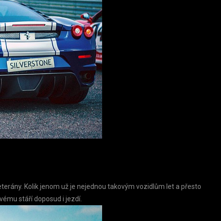
terány. Kolik jenom už je nejednou takovým vozidlům let a přesto
ému stáří doposud i jezdí.