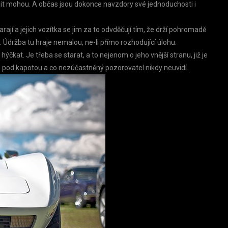
dit mohou. A občas jsou dokonce navzdory své jednoduchosti i
arají a jejich vozítka se jim za to odvděčují tím, že drží pohromadě
Údržba tu hraje nemalou, ne-li přímo rozhodující úlohu.
ýčkat. Je třeba se starat, a to nejenom o jeho vnější stranu, již je
yto pod kapotou a co nezúčastněný pozorovatel nikdy neuvidí.