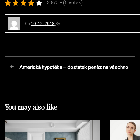
3.8/5 - (6 votes)
On
10. 12. 2018
By
N
P
Americká hypotéka – dostatek peněz na všechno
r
a
e
v
v
i
o
You may also like
i
u
s
P
g
o