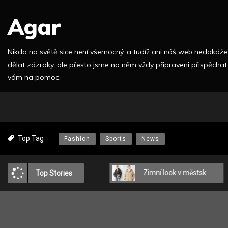
S
Agar
k
i
p
Nikdo na světě sice není všemocný, a tudíž ani náš web nedokáže
t
dělat zázraky, ale přesto jsme na něm vždy připraveni přispěchat
o
vám na pomoc.
c
o
n
t
e
Top Tag
Fashion
Sports
News
n
t
Praktická bílá barva
Zimní look v městském stylu: MEDICINE o tom, jak se oblékat módně a pohodlně?
Top Stories